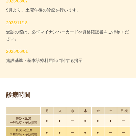
2026/08/07
9月より、土曜午後の診療を行います。
2025/11/18
受診の際は、必ずマイナンバーカードor資格確認書をご持参くだ
さい。
2025/06/01
施設基準・基本診療料届出に関する掲示
診療時間
月
火
水
木
金
土
日・祝
9:00〜12:00
●
●
―
●
●
●
―
一般診察・予防接種
14:00〜15:30
●
●
―
●
●
―
―
乳児健診・予防接種